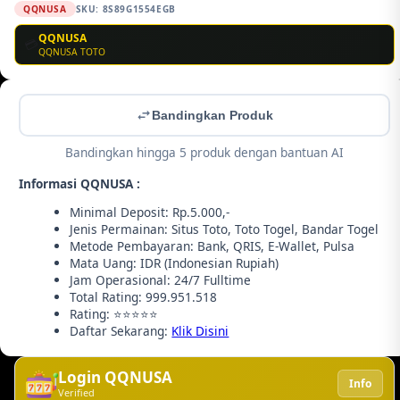
QQNUSA
SKU:
8S89G1554EGB
QQNUSA
💳
QQNUSA TOTO
Bandingkan Produk
Bandingkan hingga 5 produk dengan bantuan AI
Informasi QQNUSA :
Minimal Deposit: Rp.5.000,-
Jenis Permainan: Situs Toto, Toto Togel, Bandar Togel
Metode Pembayaran: Bank, QRIS, E-Wallet, Pulsa
Mata Uang: IDR (Indonesian Rupiah)
Jam Operasional: 24/7 Fulltime
Total Rating: 999.951.518
Rating: ⭐⭐⭐⭐⭐
Daftar Sekarang:
Klik Disini
Login QQNUSA
Info
Verified