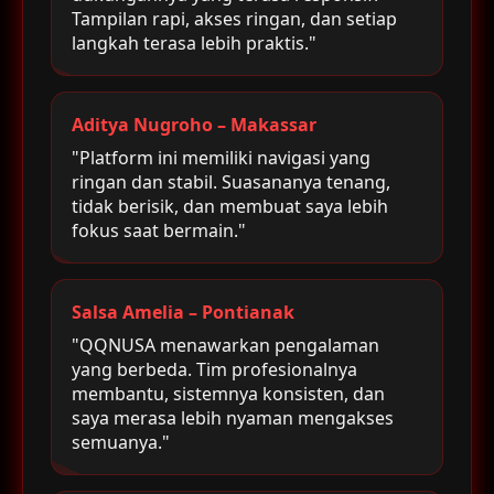
Tampilan rapi, akses ringan, dan setiap
langkah terasa lebih praktis."
Aditya Nugroho – Makassar
"Platform ini memiliki navigasi yang
ringan dan stabil. Suasananya tenang,
tidak berisik, dan membuat saya lebih
fokus saat bermain."
Salsa Amelia – Pontianak
"QQNUSA menawarkan pengalaman
yang berbeda. Tim profesionalnya
membantu, sistemnya konsisten, dan
saya merasa lebih nyaman mengakses
semuanya."