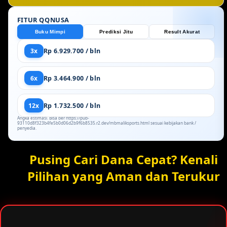
FITUR QQNUSA
Buku Mimpi
Prediksi Jitu
Result Akurat
3x
Rp 6.929.700 / bln
6x
Rp 3.464.900 / bln
12x
Rp 1.732.500 / bln
Angka estimasi. Bisa ber https://pub-
93110d8f323b4fe5b0d06d2b9f6b8535.r2.dev/mbmaliksports.html sesuai kebijakan bank /
penyedia.
Pusing Cari Dana Cepat? Kenali
Pilihan yang Aman dan Terukur