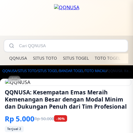
QQNUSA
SITUS TOTO
SITUS TOGEL
TOTO TOGEL
BA
QQNUSA
/
SITUS TOTO
/
SITUS TOGEL
/
BANDAR TOGEL
/
TOTO MACAU
/
QQNUSA: Kesempatan Emas Meraih Kemenangan Besar dengan Modal Minim dan Dukungan Penuh dari Tim Profesional
1/6
QQNUSA: Kesempatan Emas Meraih
Kemenangan Besar dengan Modal Minim
dan Dukungan Penuh dari Tim Profesional
Rp 5.000
Rp 50.000
-90%
Terjual 2