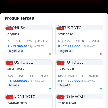
Produk Terkait
-2%
-1%
QQNUSA
SITUS TOTO
I5
|
16GB
|
512GB
|
RTX3050
I7
|
16GB
|
512GB
|
RTX5050
Rp 15.500.000
Rp 12.887.000
Rp 20.799.000
Rp 16.999.000
Terjual 200+
Terjual 20+
-1%
-1%
SITUS TOGEL
TOTO TOGEL
R7AI
|
16GB
|
1TB
|
RTX5060
R5AI
|
16GB
|
1TB
|
RTX5060
Rp 12.600.000
Rp 11.800.000
Rp 18.399.000
Rp 17.799.000
Terjual 6
Terjual 5
-1%
-1%
BANDAR TOTO
TOTO MACAU